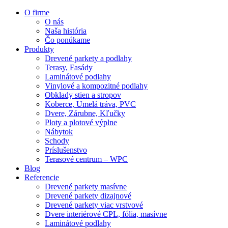
O firme
O nás
Naša história
Čo ponúkame
Produkty
Drevené parkety a podlahy
Terasy, Fasády
Laminátové podlahy
Vinylové a kompozitné podlahy
Obklady stien a stropov
Koberce, Umelá tráva, PVC
Dvere, Zárubne, Kľučky
Ploty a plotové výplne
Nábytok
Schody
Príslušenstvo
Terasové centrum – WPC
Blog
Referencie
Drevené parkety masívne
Drevené parkety dizajnové
Drevené parkety viac vrstvové
Dvere interiérové CPL, fólia, masívne
Laminátové podlahy