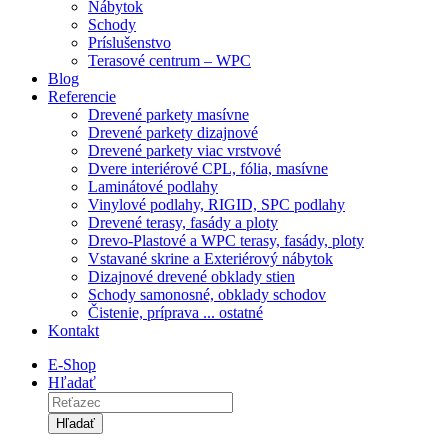
Nábytok
Schody
Príslušenstvo
Terasové centrum – WPC
Blog
Referencie
Drevené parkety masívne
Drevené parkety dizajnové
Drevené parkety viac vrstvové
Dvere interiérové CPL, fólia, masívne
Laminátové podlahy
Vinylové podlahy, RIGID, SPC podlahy
Drevené terasy, fasády a ploty
Drevo-Plastové a WPC terasy, fasády, ploty
Vstavané skrine a Exteriérový nábytok
Dizajnové drevené obklady stien
Schody samonosné, obklady schodov
Čistenie, príprava ... ostatné
Kontakt
E-Shop
Hľadať