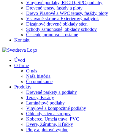
Vinylové podlahy, RIGID, SPC podlahy
Drevené terasy, fasády a ploty
Drevo-Plastové a WPC terasy, fasády, ploty
Vstavané skrine a Exteriérový nábytok
Dizajnové drevené obklady stien
Schody samonosné, obklady schodov
Čistenie, príprava ... ostatné
Kontakt
Úvod
O firme
O nás
Naša história
Čo ponúkame
Produkty
Drevené parkety a podlahy
Terasy, Fasády
Laminátové podlahy
Vinylové a kompozitné podlahy
Obklady stien a stropov
Koberce, Umelá tráva, PVC
Dvere, Zárubne, Kľučky
Ploty a plotové výplne