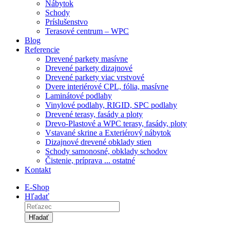
Nábytok
Schody
Príslušenstvo
Terasové centrum – WPC
Blog
Referencie
Drevené parkety masívne
Drevené parkety dizajnové
Drevené parkety viac vrstvové
Dvere interiérové CPL, fólia, masívne
Laminátové podlahy
Vinylové podlahy, RIGID, SPC podlahy
Drevené terasy, fasády a ploty
Drevo-Plastové a WPC terasy, fasády, ploty
Vstavané skrine a Exteriérový nábytok
Dizajnové drevené obklady stien
Schody samonosné, obklady schodov
Čistenie, príprava ... ostatné
Kontakt
E-Shop
Hľadať