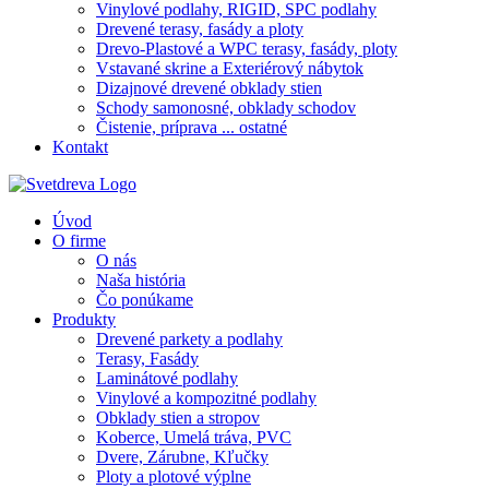
Vinylové podlahy, RIGID, SPC podlahy
Drevené terasy, fasády a ploty
Drevo-Plastové a WPC terasy, fasády, ploty
Vstavané skrine a Exteriérový nábytok
Dizajnové drevené obklady stien
Schody samonosné, obklady schodov
Čistenie, príprava ... ostatné
Kontakt
Úvod
O firme
O nás
Naša história
Čo ponúkame
Produkty
Drevené parkety a podlahy
Terasy, Fasády
Laminátové podlahy
Vinylové a kompozitné podlahy
Obklady stien a stropov
Koberce, Umelá tráva, PVC
Dvere, Zárubne, Kľučky
Ploty a plotové výplne