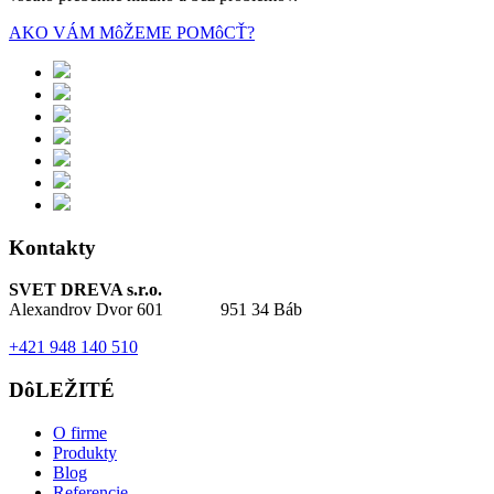
AKO VÁM MôŽEME POMôCŤ?
Kontakty
SVET DREVA s.r.o.
Alexandrov Dvor 601 951 34 Báb
+421 948 140 510
DôLEŽITÉ
O firme
Produkty
Blog
Referencie