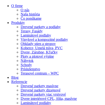
O firme
O nás
Naša história
Čo ponúkame
Produkty
Drevené parkety a podlahy
Terasy, Fasády
Laminátové podlahy
Vinylové a kompozitné podlahy
Obklady stien a stropov
Koberce, Umelá tráva, PVC
Dvere, Zárubne, Kľučky
Ploty a plotové výplne
Nábytok
Schody
Príslušenstvo
Terasové centrum – WPC
Blog
Referencie
Drevené parkety masívne
Drevené parkety dizajnové
Drevené parkety viac vrstvové
Dvere interiérové CPL, fólia, masívne
Laminátové podlahy