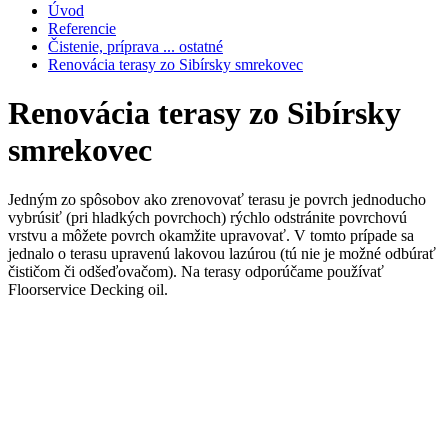
Úvod
Referencie
Čistenie, príprava ... ostatné
Renovácia terasy zo Sibírsky smrekovec
Renovácia terasy zo Sibírsky
smrekovec
Jedným zo spôsobov ako zrenovovať terasu je povrch jednoducho
vybrúsiť (pri hladkých povrchoch) rýchlo odstránite povrchovú
vrstvu a môžete povrch okamžite upravovať. V tomto prípade sa
jednalo o terasu upravenú lakovou lazúrou (tú nie je možné odbúrať
čističom či odšeďovačom). Na terasy odporúčame používať
Floorservice Decking oil.