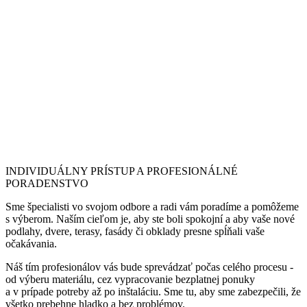
INDIVIDUÁLNY PRÍSTUP A PROFESIONÁLNÉ
PORADENSTVO
Sme špecialisti vo svojom odbore a radi vám poradíme a pomôžeme
s výberom. Naším cieľom je, aby ste boli spokojní a aby vaše nové
podlahy, dvere, terasy, fasády či obklady presne spĺňali vaše
očakávania.
Náš tím profesionálov vás bude sprevádzať počas celého procesu -
od výberu materiálu, cez vypracovanie bezplatnej ponuky
a v prípade potreby až po inštaláciu. Sme tu, aby sme zabezpečili, že
všetko prebehne hladko a bez problémov.