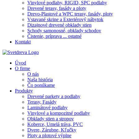
Vinylové podlahy, RIGID, SPC podlahy
Drevené terasy, fasády a ploty
Drevo-Plastové a WPC terasy, fasády, ploty
Vstavané skrine a Exteriérový nábytok
Dizajnové drevené obklady stien
Schody samonosné, obklady schodov
Čistenie, príprava ... ostatné
Kontakt
Úvod
O firme
O nás
Naša história
Čo ponúkame
Produkty
Drevené parkety a podlahy
Terasy, Fasády
Laminátové podlahy
Vinylové a kompozitné podlahy
Obklady stien a stropov
Koberce, Umelá tráva, PVC
Dvere, Zárubne, Kľučky
Ploty a plotové výplne