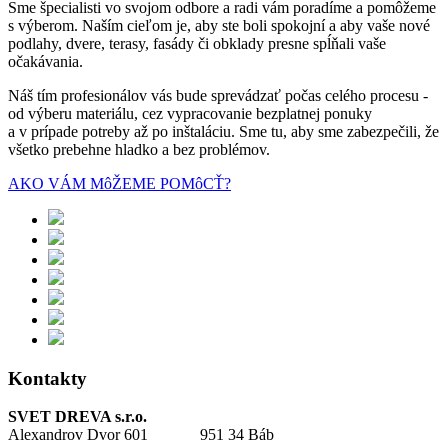
Sme špecialisti vo svojom odbore a radi vám poradíme a pomôžeme
s výberom. Naším cieľom je, aby ste boli spokojní a aby vaše nové
podlahy, dvere, terasy, fasády či obklady presne spĺňali vaše
očakávania.
Náš tím profesionálov vás bude sprevádzať počas celého procesu -
od výberu materiálu, cez vypracovanie bezplatnej ponuky
a v prípade potreby až po inštaláciu. Sme tu, aby sme zabezpečili, že
všetko prebehne hladko a bez problémov.
AKO VÁM MôŽEME POMôCŤ?
Kontakty
SVET DREVA s.r.o.
Alexandrov Dvor 601 951 34 Báb