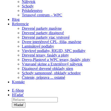
Nábytok
Schody
Príslušenstvo
Terasové centrum – WPC
Blog
Referencie
Drevené parkety masívne
Drevené parkety dizajnové
Drevené parkety viac vrstvové
Dvere interiérové CPL, fólia, masívne
Laminátové podlahy
Vinylové podlahy, RIGID, SPC podlahy
Drevené terasy, fasády a ploty
Drevo-Plastové a WPC terasy, fasády, ploty
Vstavané skrine a Exteriérový nábytok
Dizajnové drevené obklady stien
Schody samonosné, obklady schodov
Čistenie, príprava ... ostatné
Kontakt
E-Shop
Hľadať