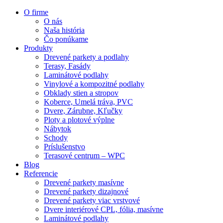
O firme
O nás
Naša história
Čo ponúkame
Produkty
Drevené parkety a podlahy
Terasy, Fasády
Laminátové podlahy
Vinylové a kompozitné podlahy
Obklady stien a stropov
Koberce, Umelá tráva, PVC
Dvere, Zárubne, Kľučky
Ploty a plotové výplne
Nábytok
Schody
Príslušenstvo
Terasové centrum – WPC
Blog
Referencie
Drevené parkety masívne
Drevené parkety dizajnové
Drevené parkety viac vrstvové
Dvere interiérové CPL, fólia, masívne
Laminátové podlahy