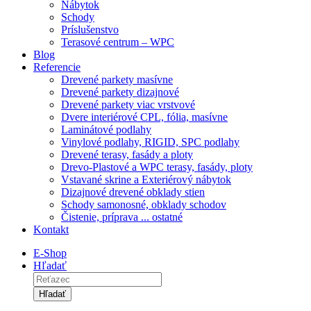
Nábytok
Schody
Príslušenstvo
Terasové centrum – WPC
Blog
Referencie
Drevené parkety masívne
Drevené parkety dizajnové
Drevené parkety viac vrstvové
Dvere interiérové CPL, fólia, masívne
Laminátové podlahy
Vinylové podlahy, RIGID, SPC podlahy
Drevené terasy, fasády a ploty
Drevo-Plastové a WPC terasy, fasády, ploty
Vstavané skrine a Exteriérový nábytok
Dizajnové drevené obklady stien
Schody samonosné, obklady schodov
Čistenie, príprava ... ostatné
Kontakt
E-Shop
Hľadať