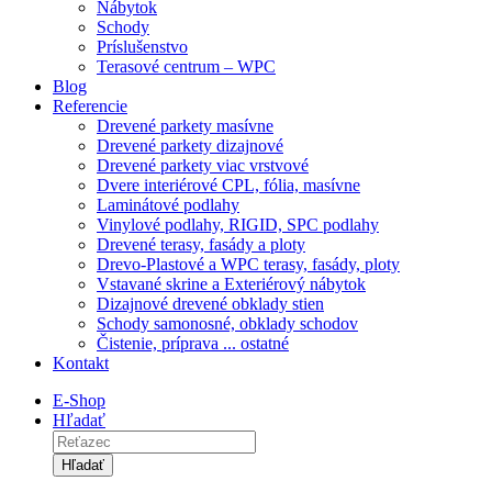
Nábytok
Schody
Príslušenstvo
Terasové centrum – WPC
Blog
Referencie
Drevené parkety masívne
Drevené parkety dizajnové
Drevené parkety viac vrstvové
Dvere interiérové CPL, fólia, masívne
Laminátové podlahy
Vinylové podlahy, RIGID, SPC podlahy
Drevené terasy, fasády a ploty
Drevo-Plastové a WPC terasy, fasády, ploty
Vstavané skrine a Exteriérový nábytok
Dizajnové drevené obklady stien
Schody samonosné, obklady schodov
Čistenie, príprava ... ostatné
Kontakt
E-Shop
Hľadať