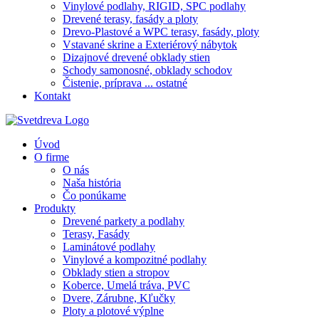
Vinylové podlahy, RIGID, SPC podlahy
Drevené terasy, fasády a ploty
Drevo-Plastové a WPC terasy, fasády, ploty
Vstavané skrine a Exteriérový nábytok
Dizajnové drevené obklady stien
Schody samonosné, obklady schodov
Čistenie, príprava ... ostatné
Kontakt
Úvod
O firme
O nás
Naša história
Čo ponúkame
Produkty
Drevené parkety a podlahy
Terasy, Fasády
Laminátové podlahy
Vinylové a kompozitné podlahy
Obklady stien a stropov
Koberce, Umelá tráva, PVC
Dvere, Zárubne, Kľučky
Ploty a plotové výplne