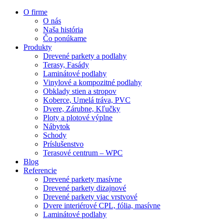
O firme
O nás
Naša história
Čo ponúkame
Produkty
Drevené parkety a podlahy
Terasy, Fasády
Laminátové podlahy
Vinylové a kompozitné podlahy
Obklady stien a stropov
Koberce, Umelá tráva, PVC
Dvere, Zárubne, Kľučky
Ploty a plotové výplne
Nábytok
Schody
Príslušenstvo
Terasové centrum – WPC
Blog
Referencie
Drevené parkety masívne
Drevené parkety dizajnové
Drevené parkety viac vrstvové
Dvere interiérové CPL, fólia, masívne
Laminátové podlahy