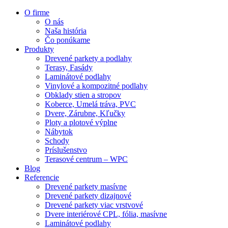
O firme
O nás
Naša história
Čo ponúkame
Produkty
Drevené parkety a podlahy
Terasy, Fasády
Laminátové podlahy
Vinylové a kompozitné podlahy
Obklady stien a stropov
Koberce, Umelá tráva, PVC
Dvere, Zárubne, Kľučky
Ploty a plotové výplne
Nábytok
Schody
Príslušenstvo
Terasové centrum – WPC
Blog
Referencie
Drevené parkety masívne
Drevené parkety dizajnové
Drevené parkety viac vrstvové
Dvere interiérové CPL, fólia, masívne
Laminátové podlahy