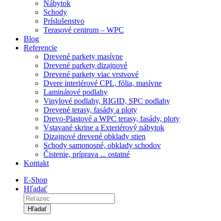
Nábytok
Schody
Príslušenstvo
Terasové centrum – WPC
Blog
Referencie
Drevené parkety masívne
Drevené parkety dizajnové
Drevené parkety viac vrstvové
Dvere interiérové CPL, fólia, masívne
Laminátové podlahy
Vinylové podlahy, RIGID, SPC podlahy
Drevené terasy, fasády a ploty
Drevo-Plastové a WPC terasy, fasády, ploty
Vstavané skrine a Exteriérový nábytok
Dizajnové drevené obklady stien
Schody samonosné, obklady schodov
Čistenie, príprava ... ostatné
Kontakt
E-Shop
Hľadať