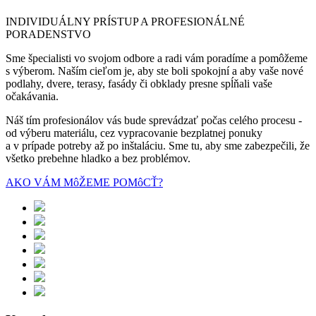
INDIVIDUÁLNY PRÍSTUP A PROFESIONÁLNÉ
PORADENSTVO
Sme špecialisti vo svojom odbore a radi vám poradíme a pomôžeme
s výberom. Naším cieľom je, aby ste boli spokojní a aby vaše nové
podlahy, dvere, terasy, fasády či obklady presne spĺňali vaše
očakávania.
Náš tím profesionálov vás bude sprevádzať počas celého procesu -
od výberu materiálu, cez vypracovanie bezplatnej ponuky
a v prípade potreby až po inštaláciu. Sme tu, aby sme zabezpečili, že
všetko prebehne hladko a bez problémov.
AKO VÁM MôŽEME POMôCŤ?