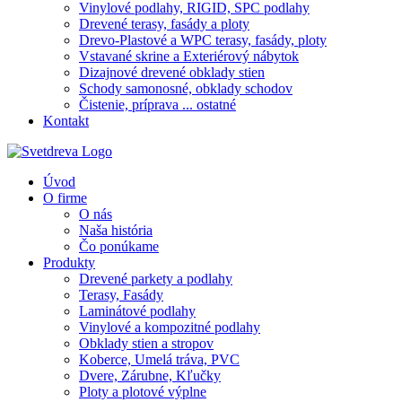
Vinylové podlahy, RIGID, SPC podlahy
Drevené terasy, fasády a ploty
Drevo-Plastové a WPC terasy, fasády, ploty
Vstavané skrine a Exteriérový nábytok
Dizajnové drevené obklady stien
Schody samonosné, obklady schodov
Čistenie, príprava ... ostatné
Kontakt
Úvod
O firme
O nás
Naša história
Čo ponúkame
Produkty
Drevené parkety a podlahy
Terasy, Fasády
Laminátové podlahy
Vinylové a kompozitné podlahy
Obklady stien a stropov
Koberce, Umelá tráva, PVC
Dvere, Zárubne, Kľučky
Ploty a plotové výplne