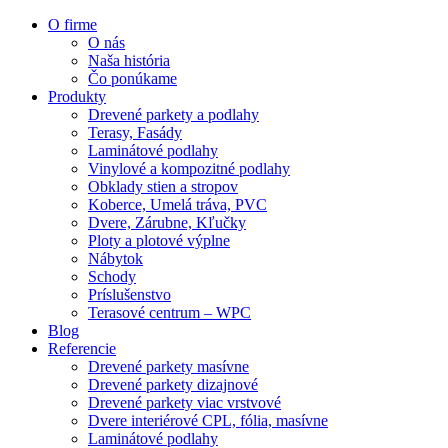
O firme
O nás
Naša história
Čo ponúkame
Produkty
Drevené parkety a podlahy
Terasy, Fasády
Laminátové podlahy
Vinylové a kompozitné podlahy
Obklady stien a stropov
Koberce, Umelá tráva, PVC
Dvere, Zárubne, Kľučky
Ploty a plotové výplne
Nábytok
Schody
Príslušenstvo
Terasové centrum – WPC
Blog
Referencie
Drevené parkety masívne
Drevené parkety dizajnové
Drevené parkety viac vrstvové
Dvere interiérové CPL, fólia, masívne
Laminátové podlahy