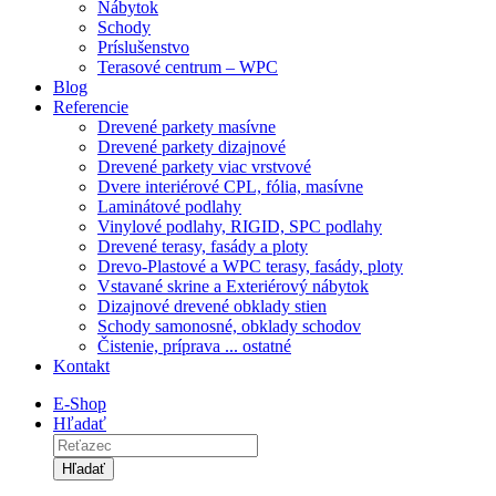
Nábytok
Schody
Príslušenstvo
Terasové centrum – WPC
Blog
Referencie
Drevené parkety masívne
Drevené parkety dizajnové
Drevené parkety viac vrstvové
Dvere interiérové CPL, fólia, masívne
Laminátové podlahy
Vinylové podlahy, RIGID, SPC podlahy
Drevené terasy, fasády a ploty
Drevo-Plastové a WPC terasy, fasády, ploty
Vstavané skrine a Exteriérový nábytok
Dizajnové drevené obklady stien
Schody samonosné, obklady schodov
Čistenie, príprava ... ostatné
Kontakt
E-Shop
Hľadať