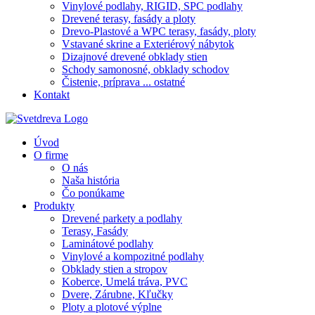
Vinylové podlahy, RIGID, SPC podlahy
Drevené terasy, fasády a ploty
Drevo-Plastové a WPC terasy, fasády, ploty
Vstavané skrine a Exteriérový nábytok
Dizajnové drevené obklady stien
Schody samonosné, obklady schodov
Čistenie, príprava ... ostatné
Kontakt
Úvod
O firme
O nás
Naša história
Čo ponúkame
Produkty
Drevené parkety a podlahy
Terasy, Fasády
Laminátové podlahy
Vinylové a kompozitné podlahy
Obklady stien a stropov
Koberce, Umelá tráva, PVC
Dvere, Zárubne, Kľučky
Ploty a plotové výplne